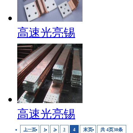
高速光亮锡
高速光亮锡
4
末页
共
4
页
30
条
上一页
1
2
3